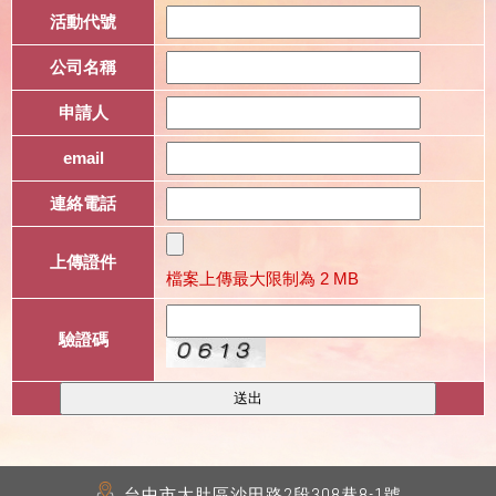
活動代號
公司名稱
申請人
email
連絡電話
上傳證件
檔案上傳最大限制為
2 MB
驗證碼
台中市
大肚區
沙田路2段308巷8-1號