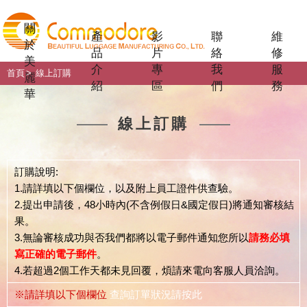
關
產
影
聯
維
於
品
片
絡
修
美
介
專
我
服
首頁
線上訂購
麗
紹
區
們
務
華
線上訂購
訂購說明:
1.請詳填以下個欄位，以及附上員工證件供查驗。
2.提出申請後，48小時內(不含例假日&國定假日)將通知審核結
果。
3.無論審核成功與否我們都將以電子郵件通知您所以
請務必填
寫正確的電子郵件
。
4.若超過2個工作天都未見回覆，煩請來電向客服人員洽詢。
※請詳填以下個欄位
查詢訂單狀況請按此